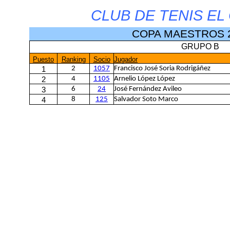
CLUB DE TENIS E
COPA MAESTROS 2
GRUPO B
Puesto
Ranking
Socio
Jugador
2
1057
Francisco José Soria Rodrigáñez
1
4
1105
Arnelio López López
2
6
24
José Fernández Avileo
3
8
125
Salvador Soto Marco
4