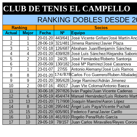
CLUB DE TENIS EL CAMPELLO
RANKING DOBLES DESDE 2
Ranking
Socios
Actual
Mejor
Fecha
Nº
Equipo
1
1
20-01-20
443/641
José Vicente Griñan/José Martín An
2
1
28-06-19
321/481
Jimena Ramirez/Javier Plaza
3
1
07-01-18
126/687
Abraham Juan/Benjamín Sánchez
4
4
20-01-20
439/828
José Luís Sánchez/Alejandra Sabori
5
2
23-01-10
24/25
José Fernández/Roberto Santonja
6
1
20-05-09
130/182
José Mª Ramírez/José Casanova
7
1
23-01-07
27/55
Antonio Alemany/José Luís Ramos
174/878
Carlos Fco Guerrero/Ruben Albaladej
8
8
20-01-20
9
9
20-01-20
395/628
Jorge Ramírez/Adrián Jimenez
10
2
09-07-16
45017
Juan Vte Coloma/Antonio Baeza
11
1
30-06-18
297/826
Iván Pagés/Juan Vicente Cadenas
12
6
29-05-19
454/474
Manuel Hernández/Luís Roberto Mart
13
13
20-01-20
717/908
Joaquín Maestre/Aaron López
14
8
31-12-08
295/442
Ángel Luís Paya/Vicente Puchalt
15
15
20-01-20
605/901
Federico Fama/Javier Carillo
16
13
30-06-18
461/910
Rogelio Pena/Rufo García
17
10
29-05-19
78/157
Juan Carlos Miravalles/Reyes Coron