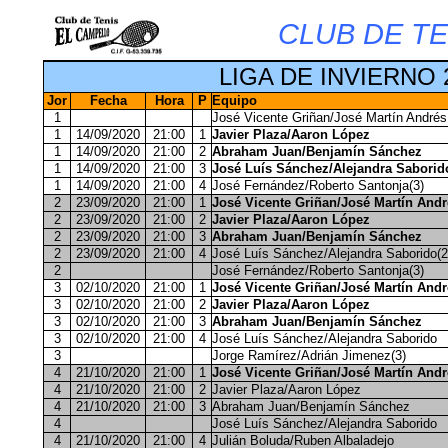
CLUB DE TE
LIGA DE INVIERNO 
Jor
Fecha
Hora
P
Equipo
1
José Vicente Griñan/José Martín Andrés
1
14/09/2020
21:00
1
Javier Plaza/Aaron López
1
14/09/2020
21:00
2
Abraham Juan/Benjamín Sánchez
1
14/09/2020
21:00
3
José Luís Sánchez/Alejandra Saborid
1
14/09/2020
21:00
4
José Fernández/Roberto Santonja(3)
2
23/09/2020
21:00
1
José Vicente Griñan/José Martín Andr
2
23/09/2020
21:00
2
Javier Plaza/Aaron López
2
23/09/2020
21:00
3
Abraham Juan/Benjamín Sánchez
2
23/09/2020
21:00
4
José Luís Sánchez/Alejandra Saborido(2
2
José Fernández/Roberto Santonja(3)
3
02/10/2020
21:00
1
José Vicente Griñan/José Martín Andr
3
02/10/2020
21:00
2
Javier Plaza/Aaron López
3
02/10/2020
21:00
3
Abraham Juan/Benjamín Sánchez
3
02/10/2020
21:00
4
José Luís Sánchez/Alejandra Saborido
3
Jorge Ramírez/Adrián Jimenez(3)
4
21/10/2020
21:00
1
José Vicente Griñan/José Martín Andr
4
21/10/2020
21:00
2
Javier Plaza/Aaron López
4
21/10/2020
21:00
3
Abraham Juan/Benjamín Sánchez
4
José Luís Sánchez/Alejandra Saborido
4
21/10/2020
21:00
4
Julián Boluda/Ruben Albaladejo