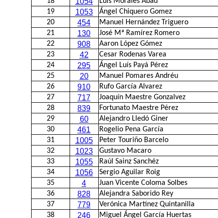
18
1054
Luis Morales Abad
19
1053
Ángel Chiquero Gomez
20
454
Manuel Hernández Triguero
21
130
José Mª Ramírez Romero
22
908
Aaron López Gómez
23
42
Cesar Rodenas Varea
24
295
Ángel Luís Payá Pérez
25
20
Manuel Pomares Andréu
26
910
Rufo García Alvarez
27
717
Joaquín Maestre Gonzalvez
28
839
Fortunato Maestre Pérez
29
60
Alejandro Lledó Giner
30
461
Rogelio Pena García
31
1005
Peter Touriño Barcelo
32
1023
Gustavo Macaro
33
1055
Raúl Sainz Sanchéz
34
1056
Sergio Aguilar Roig
35
4
Juan Vicente Coloma Solbes
36
828
Alejandra Saborido Rey
37
779
Verónica Martínez Quintanilla
38
246
Miguel Ángel García Huertas