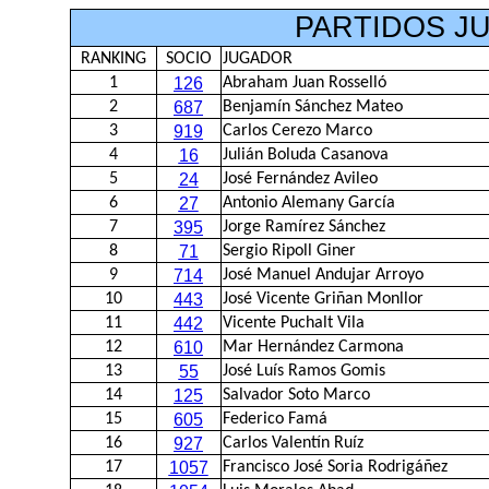
PARTIDOS J
RANKING
SOCIO
JUGADOR
1
126
Abraham Juan Rosselló
2
687
Benjamín Sánchez Mateo
3
919
Carlos Cerezo Marco
4
16
Julián Boluda Casanova
5
24
José Fernández Avileo
6
27
Antonio Alemany García
7
395
Jorge Ramírez Sánchez
8
71
Sergio Ripoll Giner
9
714
José Manuel Andujar Arroyo
10
443
José Vicente Griñan Monllor
11
442
Vicente Puchalt Vila
12
610
Mar Hernández Carmona
13
55
José Luís Ramos Gomis
14
125
Salvador Soto Marco
15
605
Federico Famá
16
927
Carlos Valentín Ruíz
17
1057
Francisco José Soria Rodrigáñez