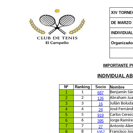
XIV TORNE
DE MARZO 
INDIVIDUA
Organizado
IMPORTANTE P
INDIVIDUAL A
Nº
Ranking
Socio
Nombre
1
1
Benjamín Sá
687
2
2
Abraham Juan
126
3
3
Julián Bolud
16
4
4
José Fernánd
24
5
5
Carlos Cerez
919
6
6
Jorge Ramíre
395
7
7
Antonio Alem
27
8
8
Francisco Jo
1057