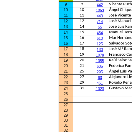
9
9
Vicente Pucha
442
10
10
Ángel Chiqu
1053
11
11
José Vicente
443
12
12
José Manuel
714
13
14
José Luís Ra
55
14
15
Manuel Hern
454
15
16
Mar Hernánd
610
16
17
Salvador So
125
17
18
José Mª Ram
130
18
19
Francisco Ca
1079
19
20
Raúl Sainz S
1055
20
21
Federico Fa
605
21
25
Ángel Luís P
295
22
27
Alejandro Ll
60
23
29
Rogelio Pena
461
24
31
Gustavo Mac
1023
25
26
27
28
29
30
31
32