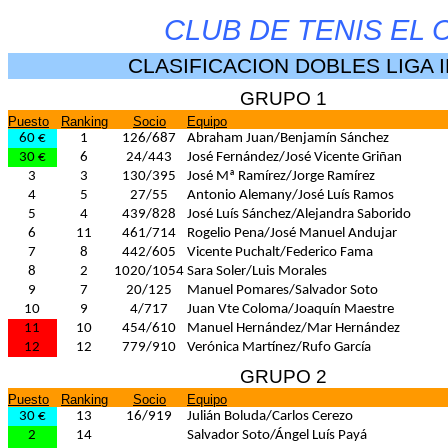
CLUB DE TENIS EL
CLASIFICACION DOBLES LIGA I
GRUPO 1
Puesto
Ranking
Socio
Equipo
60 €
1
126/687
Abraham Juan/Benjamín Sánchez
30 €
6
24/443
José Fernández/José Vicente Griñan
3
3
130/395
José Mª Ramírez/Jorge Ramírez
4
5
27/55
Antonio Alemany/José Luís Ramos
5
4
439/828
José Luís Sánchez/Alejandra Saborido
6
11
461/714
Rogelio Pena/José Manuel Andujar
7
8
442/605
Vicente Puchalt/Federico Fama
8
2
1020/1054
Sara Soler/Luis Morales
9
7
20/125
Manuel Pomares/Salvador Soto
10
9
4/717
Juan Vte Coloma/Joaquín Maestre
11
10
454/610
Manuel Hernández/Mar Hernández
12
12
779/910
Verónica Martínez/Rufo García
GRUPO 2
Puesto
Ranking
Socio
Equipo
30 €
13
16/919
Julián Boluda/Carlos Cerezo
2
14
Salvador Soto/Ángel Luís Payá