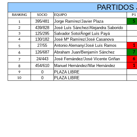
PARTIDOS
RANKING
SOCIO
EQUIPO
P1
395/481
Jorge Ramírez/Javier Plaza
5
1
439/828
José Luís Sánchez/Alejandra Saborido
2
125/295
Salvador Soto/Ángel Luís Payá
3
130/182
José Mª Ramírez/José Casanova
4
27/55
Antonio Alemany/José Luís Ramos
1
5
126/687
Abraham Juan/Benjamín Sánchez
7
6
24/443
José Fernández/José Vicente Griñan
6
7
454/610
Manuel Hernández/Mar Hernández
1
8
0
PLAZA LIBRE
9
0
PLAZA LIBRE
10