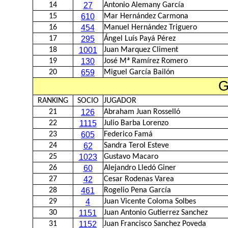
14
27
Antonio Alemany García
15
610
Mar Hernández Carmona
16
454
Manuel Hernández Triguero
17
295
Ángel Luís Payá Pérez
18
1001
Juan Marquez Climent
19
130
José Mª Ramírez Romero
20
659
Miguel García Bailón
G
RANKING
SOCIO
JUGADOR
21
126
Abraham Juan Rosselló
22
1115
Julio Barba Lorenzo
23
605
Federico Famá
24
62
Sandra Terol Esteve
25
1023
Gustavo Macaro
26
60
Alejandro Lledó Giner
27
42
Cesar Rodenas Varea
28
461
Rogelio Pena García
29
4
Juan Vicente Coloma Solbes
30
1151
Juan Antonio Gutierrez Sanchez
31
1152
Juan Francisco Sanchez Poveda