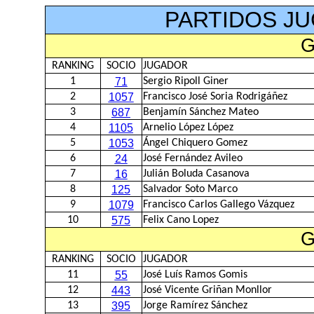
PARTIDOS JU
G
RANKING
SOCIO
JUGADOR
1
71
Sergio Ripoll Giner
2
1057
Francisco José Soria Rodrigáñez
3
687
Benjamín Sánchez Mateo
4
1105
Arnelio López López
5
1053
Ángel Chiquero Gomez
6
24
José Fernández Avileo
7
16
Julián Boluda Casanova
8
125
Salvador Soto Marco
9
1079
Francisco Carlos Gallego Vázquez
10
575
Felix Cano Lopez
G
RANKING
SOCIO
JUGADOR
11
55
José Luís Ramos Gomis
12
443
José Vicente Griñan Monllor
13
395
Jorge Ramírez Sánchez