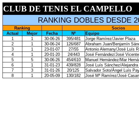
CLUB DE TENIS EL CAMPELLO
RANKING DOBLES DESDE 2
Ranking
Socios
Actual
Mejor
Fecha
Nº
Equipo
1
1
30-06-26
395/481
Jorge Ramírez/Javier Plaza
2
1
30-06-24
126/687
Abraham Juan/Benjamín Sán
3
1
23-01-07
27/55
Antonio Alemany/José Luís 
4
1
20-01-20
24/443
José Fernández/José Vicente
5
5
30-06-26
454/610
Manuel Hernández/Mar Hern
6
1
31-01-23
439/828
José Luís Sánchez/Alejandra
7
3
31-01-26
20/125
Salvador Soto/Ángel Luís Pa
8
1
20-05-09
130/182
José Mª Ramírez/José Casa