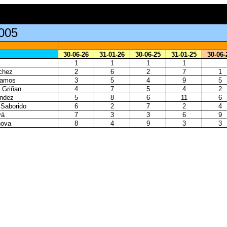
005
30-06-26
31-01-26
30-06-25
31-01-25
30-06-
1
1
1
1
chez
2
6
2
7
1
Ramos
3
5
4
9
5
 Griñan
4
7
5
4
2
ández
5
8
6
11
6
 Saborido
6
2
7
2
4
yá
7
3
3
6
9
nova
8
4
9
3
3