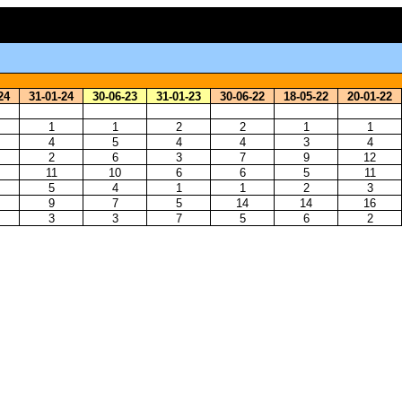
24
31-01-24
30-06-23
31-01-23
30-06-22
18-05-22
20-01-22
1
1
2
2
1
1
4
5
4
4
3
4
2
6
3
7
9
12
11
10
6
6
5
11
5
4
1
1
2
3
9
7
5
14
14
16
3
3
7
5
6
2