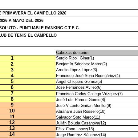
E PRIMAVERA EL CAMPELLO 2026
2026 A MAYO DEL 2026
SOLUTO - PUNTUABLE RANKING C.T.E.C.
CLUB DE TENIS EL CAMPELLO
Cabezas de serie:
1
Sergio Ripoll Giner(1)
2
Benjamín Sánchez Mateo(2)
3
Arnelio López López(3)
4
Francisco José Soria Rodrigáñez(4)
5
Ángel Chiquero Gomez(5)
6
José Fernández Avileo(6)
7
Francisco Carlos Gallego Vázquez(7)
8
José Luís Ramos Gomis(8)
9
José Vicente Griñan Monllor(9)
10
Abraham Juan Rosselló(10)
11
Salvador Soto Marco(11)
12
Julián Boluda Casanova(12)
13
Félix Cano Lopez(13)
14
Jorge Ramírez Sánchez(14)