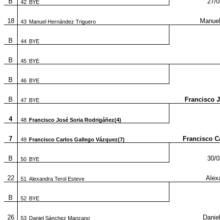
B
27/0
42
BYE
18
Manuel
43
Manuel Hernández Triguero
B
44
BYE
B
45
BYE
B
46
BYE
B
Francisco J
47
BYE
4
48
Francisco José Soria Rodrigáñez(4)
7
Francisco C
49
Francisco Carlos Gallego Vázquez(7)
B
30/0
50
BYE
22
Alex
51
Alexandra Terol Esteve
B
52
BYE
26
Danie
53
Daniel Sánchez Manzano