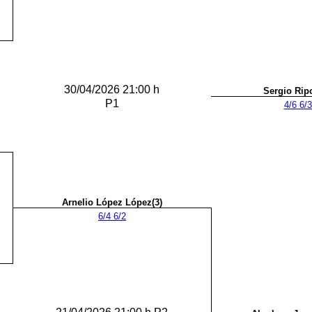
30/04/2026 21:00 h
Sergio Ripo
P1
4/6 6/
Arnelio López López(3)
6/4 6/2