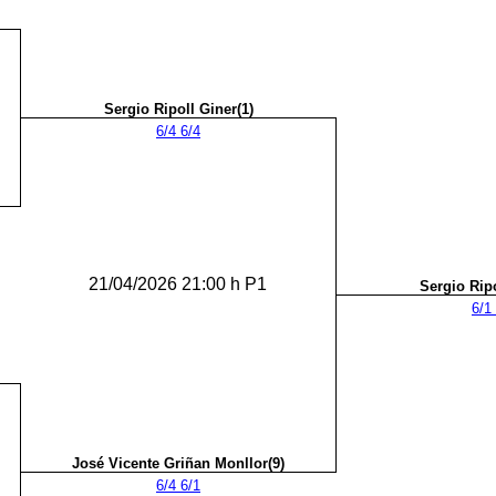
Sergio Ripoll Giner(1)
6/4 6/4
21/04/2026 21:00 h P1
Sergio Ripo
6/1
José Vicente Griñan Monllor(9)
6/4 6/1