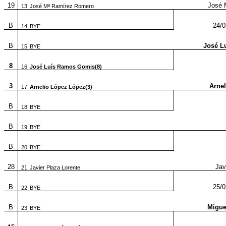
19
José 
13
José Mª Ramírez Romero
B
24/0
14
BYE
B
José L
15
BYE
8
16
José Luís Ramos Gomis(8)
3
Arnel
17
Arnelio López López(3)
B
18
BYE
B
19
BYE
B
20
BYE
28
Jav
21
Javier Plaza Lorente
B
25/0
22
BYE
B
Migue
23
BYE