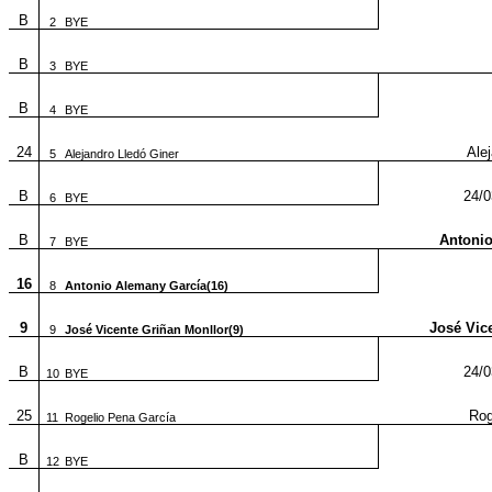
B
2
BYE
B
3
BYE
B
4
BYE
24
Ale
5
Alejandro Lledó Giner
B
24/0
6
BYE
B
Antonio
7
BYE
16
8
Antonio Alemany García(16)
9
José Vic
9
José Vicente Griñan Monllor(9)
B
24/0
10
BYE
25
Rog
11
Rogelio Pena García
B
12
BYE