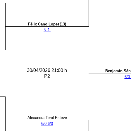
Félix Cano Lopez(13)
N.J.
30/04/2026 21:00 h
Benjamín Sán
P2
6/0
Alexandra Terol Esteve
6/0 6/0