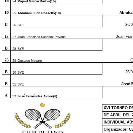
15
24
Miguel García Bailón(15)
10
Abraha
25
Abraham Juan Rosselló(10)
B
26/0
26
BYE
17
Juan Fra
27
Juan Francisco Sanchez Poveda
B
28
BYE
23
G
29
Gustavo Macaro
B
26/0
30
BYE
B
José F
31
BYE
6
32
José Fernández Avileo(6)
XVI TORNEO D
DE ABRIL DEL 
INDIVIDUAL AB
Organizador: 