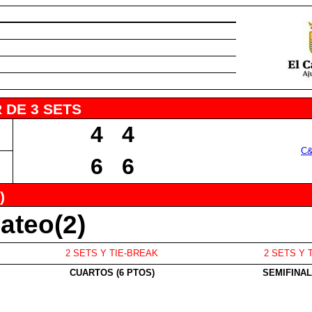
 DE 3 SETS
4
4
C
6
6
)
ateo(2)
2 SETS Y TIE-BREAK
2 SETS Y 
CUARTOS (6 PTOS)
SEMIFINAL