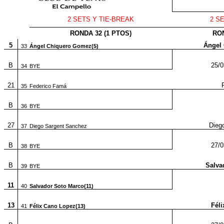
2 SETS Y TIE-BREAK
2 S
RONDA 32 (1 PTOS)
RON
5
Ángel
33
Ángel Chiquero Gomez(5)
B
25/0
34
BYE
21
35
Federico Famá
B
36
BYE
27
Dieg
37
Diego Sargent Sanchez
B
27/0
38
BYE
B
Salva
39
BYE
11
40
Salvador Soto Marco(11)
13
Féli
41
Félix Cano Lopez(13)