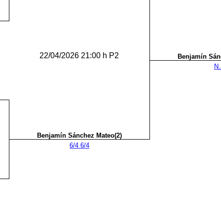
22/04/2026 21:00 h P2
Benjamín Sán
N.
Benjamín Sánchez Mateo(2)
6/4 6/4