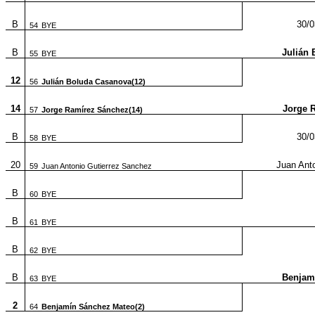
B
30/0
54
BYE
B
Julián 
55
BYE
12
56
Julián Boluda Casanova(12)
14
Jorge 
57
Jorge Ramírez Sánchez(14)
B
30/0
58
BYE
20
Juan Ant
59
Juan Antonio Gutierrez Sanchez
B
60
BYE
B
61
BYE
B
62
BYE
B
Benjam
63
BYE
2
64
Benjamín Sánchez Mateo(2)