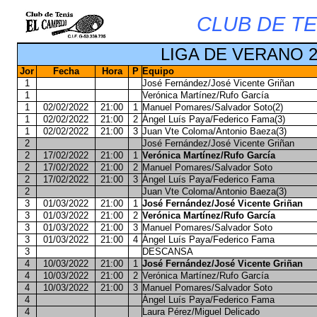
CLUB DE TE
LIGA DE VERANO 2
Jor
Fecha
Hora
P
Equipo
1
José Fernández/José Vicente Griñan
1
Verónica Martínez/Rufo García
1
02/02/2022
21:00
1
Manuel Pomares/Salvador Soto(2)
1
02/02/2022
21:00
2
Ángel Luís Paya/Federico Fama(3)
1
02/02/2022
21:00
3
Juan Vte Coloma/Antonio Baeza(3)
2
José Fernández/José Vicente Griñan
2
17/02/2022
21:00
1
Verónica Martínez/Rufo García
2
17/02/2022
21:00
2
Manuel Pomares/Salvador Soto
2
17/02/2022
21:00
3
Ángel Luís Paya/Federico Fama
2
Juan Vte Coloma/Antonio Baeza(3)
3
01/03/2022
21:00
1
José Fernández/José Vicente Griñan
3
01/03/2022
21:00
2
Verónica Martínez/Rufo García
3
01/03/2022
21:00
3
Manuel Pomares/Salvador Soto
3
01/03/2022
21:00
4
Ángel Luís Paya/Federico Fama
3
DESCANSA
4
10/03/2022
21:00
1
José Fernández/José Vicente Griñan
4
10/03/2022
21:00
2
Verónica Martínez/Rufo García
4
10/03/2022
21:00
3
Manuel Pomares/Salvador Soto
4
Ángel Luís Paya/Federico Fama
4
Laura Pérez/Miguel Delicado