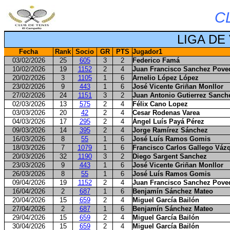
C
LIGA DE
Fecha
Rank
Socio
GR
PTS
Jugador1
03/02/2026
25
605
3
2
Federico Famá
10/02/2026
19
1152
2
4
Juan Francisco Sanchez Pove
20/02/2026
3
1105
1
6
Arnelio López López
23/02/2026
9
443
1
6
José Vicente Griñan Monllor
27/02/2026
24
1151
3
2
Juan Antonio Gutierrez Sanch
02/03/2026
13
575
2
4
Félix Cano Lopez
03/03/2026
20
42
2
4
Cesar Rodenas Varea
04/03/2026
17
295
2
4
Ángel Luís Payá Pérez
09/03/2026
14
395
2
4
Jorge Ramírez Sánchez
16/03/2026
8
55
1
6
José Luís Ramos Gomis
18/03/2026
7
1079
1
6
Francisco Carlos Gallego Váz
20/03/2026
32
1190
3
2
Diego Sargent Sanchez
23/03/2026
9
443
1
6
José Vicente Griñan Monllor
26/03/2026
8
55
1
6
José Luís Ramos Gomis
09/04/2026
19
1152
2
4
Juan Francisco Sanchez Pove
16/04/2026
2
687
1
6
Benjamín Sánchez Mateo
20/04/2026
15
659
2
4
Miguel García Bailón
27/04/2026
2
687
1
6
Benjamín Sánchez Mateo
29/04/2026
15
659
2
4
Miguel García Bailón
30/04/2026
15
659
2
4
Miguel García Bailón