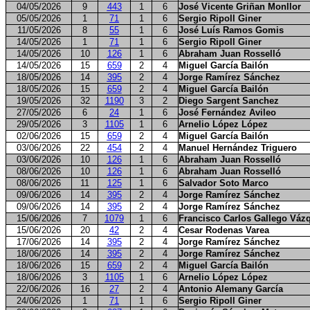
04/05/2026
9
443
1
6
José Vicente Griñan Monllor
05/05/2026
1
71
1
6
Sergio Ripoll Giner
11/05/2026
8
55
1
6
José Luís Ramos Gomis
14/05/2026
1
71
1
6
Sergio Ripoll Giner
14/05/2026
10
126
1
6
Abraham Juan Rosselló
14/05/2026
15
659
2
4
Miguel García Bailón
18/05/2026
14
395
2
4
Jorge Ramírez Sánchez
18/05/2026
15
659
2
4
Miguel García Bailón
19/05/2026
32
1190
3
2
Diego Sargent Sanchez
27/05/2026
6
24
1
6
José Fernández Avileo
29/05/2026
3
1105
1
6
Arnelio López López
02/06/2026
15
659
2
4
Miguel García Bailón
03/06/2026
22
454
2
4
Manuel Hernández Triguero
03/06/2026
10
126
1
6
Abraham Juan Rosselló
08/06/2026
10
126
1
6
Abraham Juan Rosselló
08/06/2026
11
125
1
6
Salvador Soto Marco
09/06/2026
14
395
2
4
Jorge Ramírez Sánchez
09/06/2026
14
395
2
4
Jorge Ramírez Sánchez
15/06/2026
7
1079
1
6
Francisco Carlos Gallego Váz
15/06/2026
20
42
2
4
Cesar Rodenas Varea
17/06/2026
14
395
2
4
Jorge Ramírez Sánchez
18/06/2026
14
395
2
4
Jorge Ramírez Sánchez
18/06/2026
15
659
2
4
Miguel García Bailón
18/06/2026
3
1105
1
6
Arnelio López López
22/06/2026
16
27
2
4
Antonio Alemany García
24/06/2026
1
71
1
6
Sergio Ripoll Giner