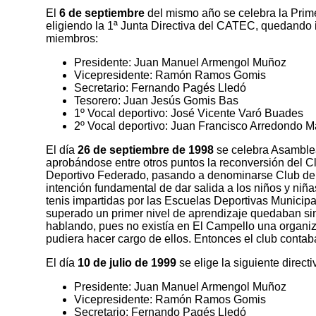
El
6 de septiembre
del mismo año se celebra
la Pri
eligiendo la 1ª Junta Directiva del CATEC, quedando i
miembros:
Presidente: Juan Manuel Armengol Muñoz
Vicepresidente: Ramón Ramos Gomis
Secretario: Fernando Pagés Lledó
Tesorero: Juan Jesús Gomis Bas
1º Vocal deportivo: José Vicente Varó Buades
2º Vocal deportivo: Juan Francisco Arredondo M
El día
26 de septiembre de 1998
se celebra Asamblea
aprobándose entre otros puntos la reconversión del 
Deportivo Federado, pasando a denominarse Club de 
intención fundamental de dar salida a los niños y niñ
tenis impartidas por las Escuelas Deportivas Municip
superado un primer nivel de aprendizaje quedaban si
hablando, pues no existía en El Campello una organiz
pudiera hacer cargo de ellos. Entonces el club contab
El día
10 de julio de 1999
se elige la siguiente directi
Presidente: Juan Manuel Armengol Muñoz
Vicepresidente: Ramón Ramos Gomis
Secretario: Fernando Pagés Lledó