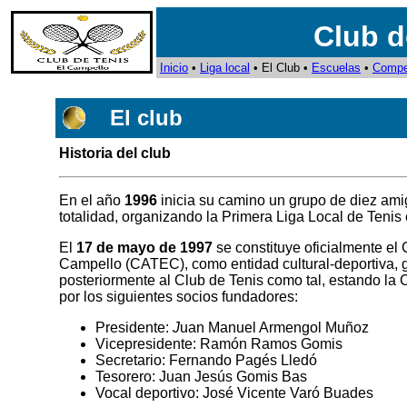
Club d
Inicio
•
Liga local
• El Club •
Escuelas
•
Compe
El club
Historia del club
En el año
1996
inicia su camino un grupo de diez ami
totalidad, organizando
la Primera Liga
Local de Tenis 
El
17 de mayo de 1997
se constituye oficialmente el
Campello (CATEC), como entidad cultural-deportiva, 
posteriormente al Club de Tenis como tal, estando
la 
por los siguientes socios fundadores:
Presidente:
J
uan Manuel Armengol Muñoz
Vicepresidente: Ramón Ramos Gomis
Secretario: Fernando Pagés Lledó
Tesorero: Juan Jesús Gomis Bas
Vocal deportivo: José Vicente Varó Buades