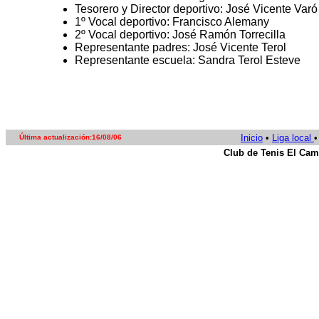
Tesorero y Director deportivo: José Vicente Var
1º Vocal deportivo: Francisco Alemany
2º Vocal deportivo: José Ramón Torrecilla
Representante padres: José Vicente Terol
Representante escuela: Sandra Terol Esteve
Inicio
•
Liga local
•
Última actualización:16/08/06
Club de Tenis El Cam